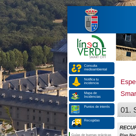
Consulta
medioambiental
Notifica tu
Espe
incidencia
Smart
Mapa de
Incidencias
Puntos de interés
01. 
Recogidas
RECU
Guías de buenas prácticas
Plan Nac