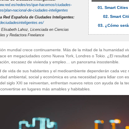
www.red.es/redes/es/que-hacemos/ciudades-
01. Smart Citie
tes/plan-nacional-de-ciudades-inteligentes
02. Smart Cit
a Red Española de Ciudades Inteligentes:
ddeciudadesinteligentes.es/
03. ¿Cómo serán
 Elisabeth Lahoz, Licenciada en Ciencias
les y Redactora Freelance
ión mundial crece continuamente. Más de la mitad de la humanidad vi
hace en megaciudades como Nueva York, Londres o Tokio. ¿El resulta
ación, escasez de vivienda y empleo… un panorama insostenible.
d de vida de sus habitantes y el medioambiente dependerán cada vez 
lidad ambiental, social y económica es una necesidad para lidiar con e
del siglo XXI se reinventan, enfrentan nuevos retos con ayuda de la 
 convertirse en lugares más amables y habitables.