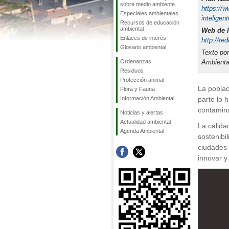
sobre medio ambiente
https://
Especiales ambientales
inteligen
Recursos de educación
ambiental
Web de l
Enlaces de interés
http://re
Glosario ambiental
Texto por
Ordenanzas
Ambienta
Residuos
Protección animal
La poblac
Flora y Fauna
Información Ambiental
parte lo 
contamin
Noticias y alertas
Actualidad ambiental
La calida
Agenda Ambiental
sostenibi
ciudades 
innovar y