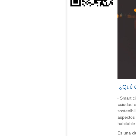
¿Qué e
«Smart ci
«ciudad e
sostenibi
aspectos 
habitable
Es una ci