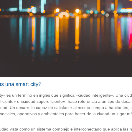
s una smart city?
ty» es un término en inglés que significa «ciudad inteligente». Una ciu
ficiente» o «ciudad supereficiente»- hace referencia a un tipo de desa
lidad. Un desarrollo capaz de satisfacer al mismo tiempo a habitantes,
sociales, operativos y ambientales para hacer de la ciudad un lugar má
.
udad vista como un sistema complejo e interconectado que aplica las n