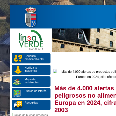
Consulta
medioambiental
Notifica tu
incidencia
Mapa de
Incidencias
Más de 4.000 alertas
Puntos de interés
peligrosos no alimen
Europa en 2024, cifr
Recogidas
2003
Guías de buenas prácticas