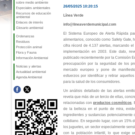
sobre medio ambiente
26/05/2025 10:20:15
Especiales ambientales
Recursos de educación
Línea Verde
ambiental
Enlaces de interés
info@lineaverdemunicipal.com
Glosario ambiental
El Sistema Europeo de Alerta Rápida par
Ordenanzas
alimentarios, conocido como Safety Gate, h
Residuos
cifra récord de 4.137 alertas, marcando e
Protección animal
implementación en 2003. Este dato, rev
Flora y Fauna
publicado recientemente por la Comisión Eu
Información Ambiental
preocupación por la seguridad de los pr
Noticias y alertas
mercado europeo y pone de manifiesto 
Actualidad ambiental
esfuerzos por identificar y retirar aquell
Agenda Ambiental
para la salud de los consumidores.
Un análisis detallado de las alertas emi
revela que más de un tercio de ellas, conc
relacionadas con
productos cosméticos
. 
de la belleza en el punto de mira, evide
ingredientes y sustancias potencialmente 
cotidiano. En segundo lugar, con un 15% de
los juguetes, un sector especialmente sensi
con la población infantil, lo que exige u