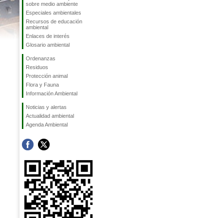
sobre medio ambiente
Especiales ambientales
Recursos de educación
ambiental
Enlaces de interés
Glosario ambiental
Ordenanzas
Residuos
Protección animal
Flora y Fauna
Información Ambiental
Noticias y alertas
Actualidad ambiental
Agenda Ambiental