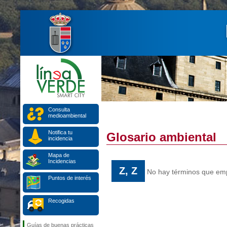
Consulta
medioambiental
Notifica tu
Glosario ambiental
incidencia
Mapa de
Incidencias
Z, Z
No hay términos que empi
Puntos de interés
Recogidas
Guías de buenas prácticas