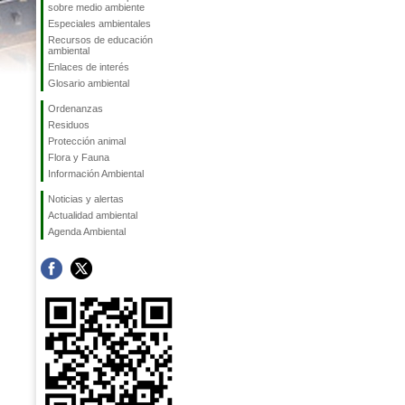
sobre medio ambiente
Especiales ambientales
Recursos de educación
ambiental
Enlaces de interés
Glosario ambiental
Ordenanzas
Residuos
Protección animal
Flora y Fauna
Información Ambiental
Noticias y alertas
Actualidad ambiental
Agenda Ambiental