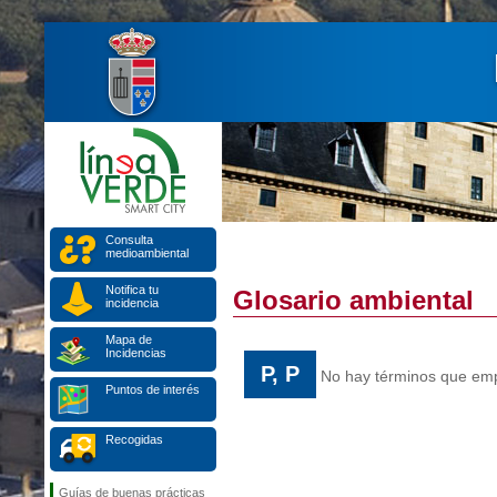
Consulta
medioambiental
Notifica tu
Glosario ambiental
incidencia
Mapa de
Incidencias
P, P
No hay términos que empi
Puntos de interés
Recogidas
Guías de buenas prácticas