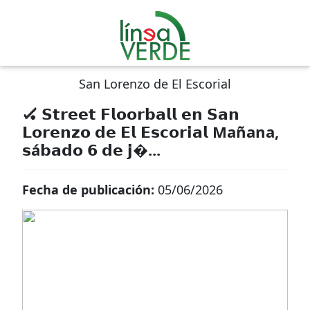
San Lorenzo de El Escorial
🏑 𝗦𝘁𝗿𝗲𝗲𝘁 𝗙𝗹𝗼𝗼𝗿𝗯𝗮𝗹𝗹 𝗲𝗻 𝗦𝗮𝗻
𝗟𝗼𝗿𝗲𝗻𝘇𝗼 𝗱𝗲 𝗘𝗹 𝗘𝘀𝗰𝗼𝗿𝗶𝗮𝗹 Mañana,
𝘀á𝗯𝗮𝗱𝗼 𝟲 𝗱𝗲 𝗷�...
Fecha de publicación:
05/06/2026