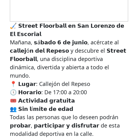
🏑 𝗦𝘁𝗿𝗲𝗲𝘁 𝗙𝗹𝗼𝗼𝗿𝗯𝗮𝗹𝗹 𝗲𝗻 𝗦𝗮𝗻 𝗟𝗼𝗿𝗲𝗻𝘇𝗼 𝗱𝗲
𝗘𝗹 𝗘𝘀𝗰𝗼𝗿𝗶𝗮𝗹
Mañana, 𝘀á𝗯𝗮𝗱𝗼 𝟲 𝗱𝗲 𝗷𝘂𝗻𝗶𝗼, acércate al
𝗰𝗮𝗹𝗹𝗲𝗷ó𝗻 𝗱𝗲𝗹 𝗥𝗲𝗽𝗲𝘀𝗼 y descubre el 𝗦𝘁𝗿𝗲𝗲𝘁
𝗙𝗹𝗼𝗼𝗿𝗯𝗮𝗹𝗹, una disciplina deportiva
dinámica, divertida y abierta a todo el
mundo.
📍 𝗟𝘂𝗴𝗮𝗿: Callejón del Repeso
🕔 𝗛𝗼𝗿𝗮𝗿𝗶𝗼: De 17:00 a 20:00
🎟️ 𝗔𝗰𝘁𝗶𝘃𝗶𝗱𝗮𝗱 𝗴𝗿𝗮𝘁𝘂𝗶𝘁𝗮
👥 𝗦𝗶𝗻 𝗹í𝗺𝗶𝘁𝗲 𝗱𝗲 𝗲𝗱𝗮𝗱
Todas las personas que lo deseen podrán
𝗽𝗿𝗼𝗯𝗮𝗿, 𝗽𝗮𝗿𝘁𝗶𝗰𝗶𝗽𝗮𝗿 𝘆 𝗱𝗶𝘀𝗳𝗿𝘂𝘁𝗮𝗿 de esta
modalidad deportiva en la calle.