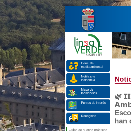
Consulta
medioambiental
Notifica tu
Notic
incidencia
Mapa de
Incidencias
🌿 𝗜
𝗔𝗺
Puntos de interés
Esco
Recogidas
han 
Guías de buenas prácticas