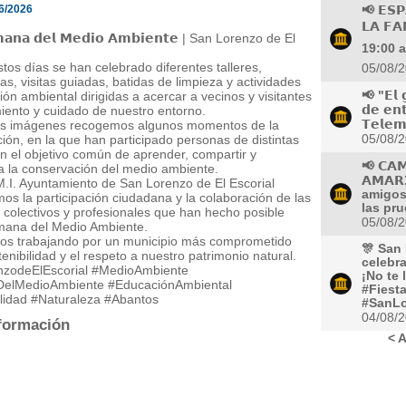
6/2026
📢 𝗘𝗦𝗣
𝗟𝗔 𝗙
𝗺𝗮𝗻𝗮 𝗱𝗲𝗹 𝗠𝗲𝗱𝗶𝗼 𝗔𝗺𝗯𝗶𝗲𝗻𝘁𝗲 | San Lorenzo de El
19:00 a
tos días se han celebrado diferentes talleres,
05/08/
as, visitas guiadas, batidas de limpieza y actividades
ón ambiental dirigidas a acercar a vecinos y visitantes
📢 "𝗘𝗹 
iento y cuidado de nuestro entorno.
𝗱𝗲 𝗲𝗻
as imágenes recogemos algunos momentos de la
𝗧𝗲𝗹𝗲𝗺
05/08/
ón, en la que han participado personas de distintas
 el objetivo común de aprender, compartir y
📢 𝗖𝗔
 a la conservación del medio ambiente.
𝗔𝗠𝗔
.I. Ayuntamiento de San Lorenzo de El Escorial
amigos
s la participación ciudadana y la colaboración de las
las pru
 colectivos y profesionales que han hecho posible
05/08/
emana del Medio Ambiente.
os trabajando por un municipio más comprometido
🎊 San 
tenibilidad y el respeto a nuestro patrimonio natural.
celebra
zodeElEscorial #MedioAmbiente
¡No te 
elMedioAmbiente #EducaciónAmbiental
#Fiest
ilidad #Naturaleza #Abantos
#SanLo
04/08/
formación
< A