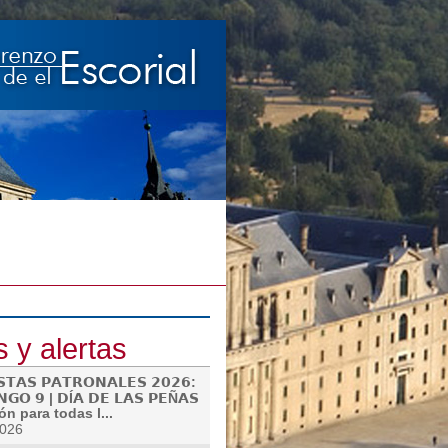
s y alertas
𝗦𝗧𝗔𝗦 𝗣𝗔𝗧𝗥𝗢𝗡𝗔𝗟𝗘𝗦 𝟮𝟬𝟮𝟲:
𝗚𝗢 𝟵 | 𝗗Í𝗔 𝗗𝗘 𝗟𝗔𝗦 𝗣𝗘Ñ𝗔𝗦
ón para todas l...
2026