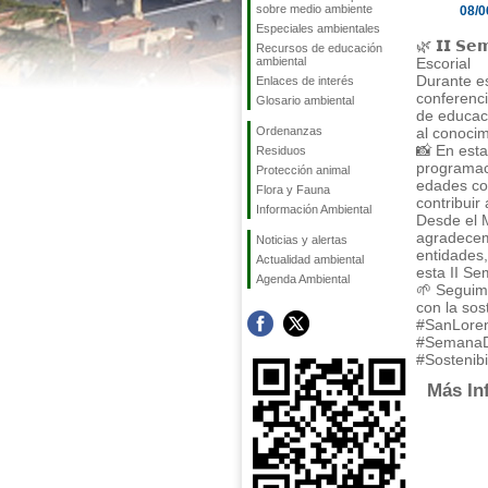
sobre medio ambiente
08/0
Especiales ambientales
🌿 𝗜𝗜 𝗦𝗲
Recursos de educación
ambiental
Escorial
Durante es
Enlaces de interés
conferenci
Glosario ambiental
de educaci
Ordenanzas
al conocim
📸 En est
Residuos
programaci
Protección animal
edades con
Flora y Fauna
contribuir
Información Ambiental
Desde el M
agradecemo
Noticias y alertas
entidades,
Actualidad ambiental
esta II S
Agenda Ambiental
🌱 Seguim
con la sos
#SanLoren
#SemanaD
#Sostenib
Más In