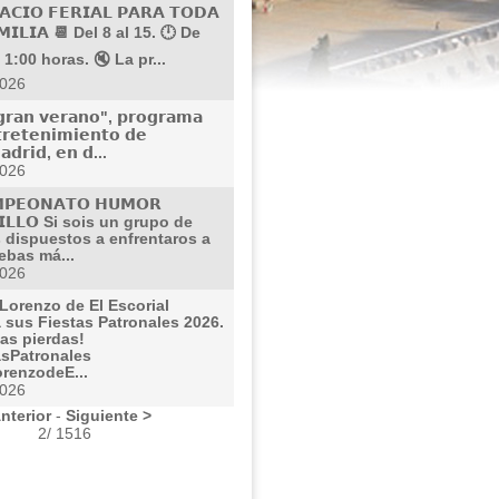
𝗔𝗖𝗜𝗢 𝗙𝗘𝗥𝗜𝗔𝗟 𝗣𝗔𝗥𝗔 𝗧𝗢𝗗𝗔
𝗠𝗜𝗟𝗜𝗔 📆 Del 8 al 15. 🕛 De
 1:00 horas. 🔇 La pr...
2026
𝗿𝗮𝗻 𝘃𝗲𝗿𝗮𝗻𝗼", 𝗽𝗿𝗼𝗴𝗿𝗮𝗺𝗮
𝗿𝗲𝘁𝗲𝗻𝗶𝗺𝗶𝗲𝗻𝘁𝗼 𝗱𝗲
𝗮𝗱𝗿𝗶𝗱, 𝗲𝗻 𝗱...
2026
𝗣𝗘𝗢𝗡𝗔𝗧𝗢 𝗛𝗨𝗠𝗢𝗥
𝗜𝗟𝗟𝗢 Si sois un grupo de
 dispuestos a enfrentaros a
ebas má...
2026
Lorenzo de El Escorial
 sus Fiestas Patronales 2026.
las pierdas!
asPatronales
renzodeE...
2026
nterior
-
Siguiente >
2/ 1516