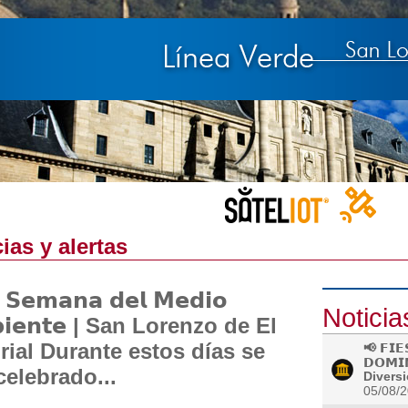
ias y alertas
 𝗦𝗲𝗺𝗮𝗻𝗮 𝗱𝗲𝗹 𝗠𝗲𝗱𝗶𝗼
Noticia
𝗶𝗲𝗻𝘁𝗲 | San Lorenzo de El
rial Durante estos días se
📢 𝗙𝗜𝗘
𝗗𝗢𝗠𝗜
celebrado...
Diversi
05/08/