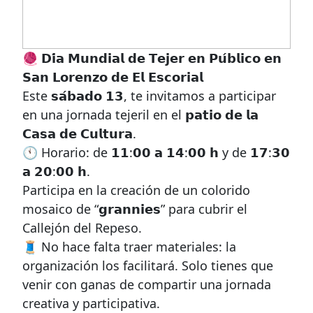
🧶 𝗗𝗶́𝗮 𝗠𝘂𝗻𝗱𝗶𝗮𝗹 𝗱𝗲 𝗧𝗲𝗷𝗲𝗿 𝗲𝗻 𝗣𝘂́𝗯𝗹𝗶𝗰𝗼 𝗲𝗻
𝗦𝗮𝗻 𝗟𝗼𝗿𝗲𝗻𝘇𝗼 𝗱𝗲 𝗘𝗹 𝗘𝘀𝗰𝗼𝗿𝗶𝗮𝗹
Este 𝘀𝗮́𝗯𝗮𝗱𝗼 𝟭𝟯, te invitamos a participar
en una jornada tejeril en el 𝗽𝗮𝘁𝗶𝗼 𝗱𝗲 𝗹𝗮
𝗖𝗮𝘀𝗮 𝗱𝗲 𝗖𝘂𝗹𝘁𝘂𝗿𝗮.
🕚 Horario: de 𝟭𝟭:𝟬𝟬 𝗮 𝟭𝟰:𝟬𝟬 𝗵 y de 𝟭𝟳:𝟯𝟬
𝗮 𝟮𝟬:𝟬𝟬 𝗵.
Participa en la creación de un colorido
mosaico de “𝗴𝗿𝗮𝗻𝗻𝗶𝗲𝘀” para cubrir el
Callejón del Repeso.
🧵 No hace falta traer materiales: la
organización los facilitará. Solo tienes que
venir con ganas de compartir una jornada
creativa y participativa.