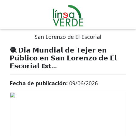
San Lorenzo de El Escorial
🧶 𝗗𝗶́𝗮 𝗠𝘂𝗻𝗱𝗶𝗮𝗹 𝗱𝗲 𝗧𝗲𝗷𝗲𝗿 𝗲𝗻
𝗣𝘂́𝗯𝗹𝗶𝗰𝗼 𝗲𝗻 𝗦𝗮𝗻 𝗟𝗼𝗿𝗲𝗻𝘇𝗼 𝗱𝗲 𝗘𝗹
𝗘𝘀𝗰𝗼𝗿𝗶𝗮𝗹 Est...
Fecha de publicación:
09/06/2026