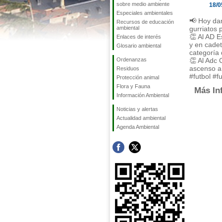
sobre medio ambiente
18/0
Especiales ambientales
📢 Hoy da
Recursos de educación
ambiental
gurriatos 
👏 Al AD E
Enlaces de interés
y en cadet
Glosario ambiental
categoría 
Ordenanzas
👏 Al Adc 
ascenso a
Residuos
#futbol #
Protección animal
Flora y Fauna
Más In
Información Ambiental
Noticias y alertas
Actualidad ambiental
Agenda Ambiental