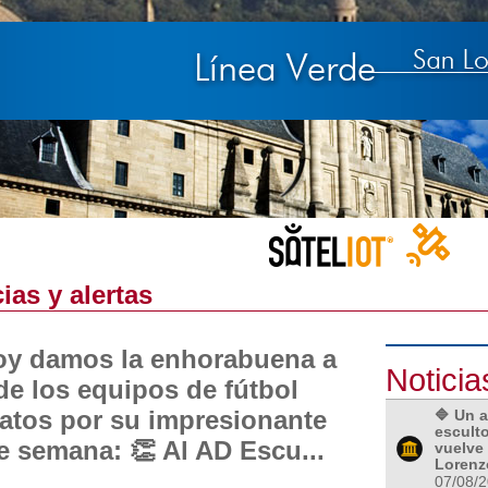
ias y alertas
oy damos la enhorabuena a
Noticia
de los equipos de fútbol
iatos por su impresionante
🔷 Un 
escult
de semana: 👏 Al AD Escu...
vuelve 
Lorenzo
07/08/