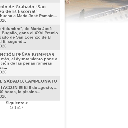
𝗶𝗼 𝗱𝗲 𝗚𝗿𝗮𝗯𝗮𝗱𝗼 “𝗦𝗮𝗻
𝗼 𝗱𝗲 𝗘𝗹 𝗘𝘀𝗰𝗼𝗿𝗶𝗮𝗹”.
buena a María José Pampín...
2026
ertidumbre”, de María José
 Bugallo, gana el XXVI Premio
bado de San Lorenzo de El
l El segund...
2026
𝗡𝗖𝗜Ó𝗡 𝗣𝗘Ñ𝗔𝗦 𝗥𝗢𝗠𝗘𝗥𝗔𝗦
 más, el Ayuntamiento pone a
ición de las peñas romeras
s...
2026
𝗘 𝗦𝗔́𝗕𝗔𝗗𝗢, 𝗖𝗔𝗠𝗣𝗘𝗢𝗡𝗔𝗧𝗢
𝗧𝗔𝗖𝗜𝗢́𝗡 📅 El 8 de agosto, a
30 horas, la piscina...
2026
Siguiente >
1/ 1517