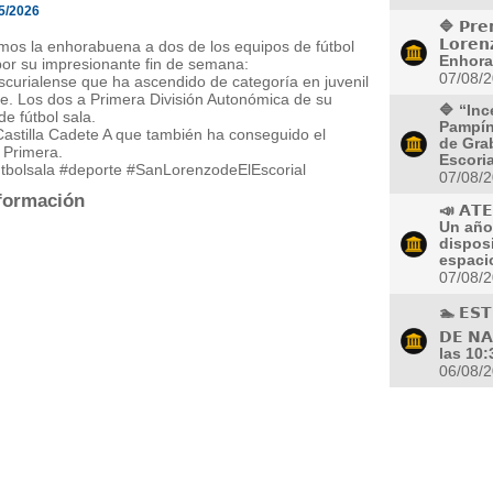
5/2026
🔷 𝗣𝗿𝗲
𝗟𝗼𝗿𝗲𝗻
mos la enhorabuena a dos de los equipos de fútbol
Enhora
por su impresionante fin de semana:
07/08/
scurialense que ha ascendido de categoría en juvenil
e. Los dos a Primera División Autonómica de su
🔷 “Inc
de fútbol sala.
Pampín
Castilla Cadete A que también ha conseguido el
de Gra
 Primera.
Escoria
futbolsala #deporte #SanLorenzodeElEscorial
07/08/
formación
📣 𝗔𝗧
Un año
dispos
espacio
07/08/
🏊 𝗘𝗦𝗧
𝗗𝗘 𝗡
las 10:
06/08/