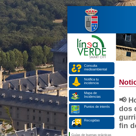
Consulta
medioambiental
Notifica tu
Notic
incidencia
Mapa de
Incidencias
📢 H
dos 
Puntos de interés
gurr
Recogidas
fin 
Guías de buenas prácticas