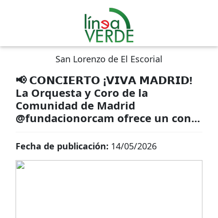
San Lorenzo de El Escorial
📢 𝗖𝗢𝗡𝗖𝗜𝗘𝗥𝗧𝗢 ¡𝗩𝗜𝗩𝗔 𝗠𝗔𝗗𝗥𝗜𝗗!
La Orquesta y Coro de la
Comunidad de Madrid
@fundacionorcam ofrece un con...
Fecha de publicación:
14/05/2026