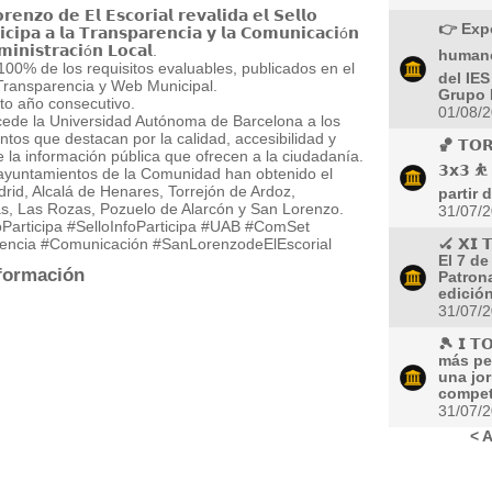
𝗲𝗻𝘇𝗼 𝗱𝗲 𝗘𝗹 𝗘𝘀𝗰𝗼𝗿𝗶𝗮𝗹 𝗿𝗲𝘃𝗮𝗹𝗶𝗱𝗮 𝗲𝗹 𝗦𝗲𝗹𝗹𝗼
👉 Exp
𝗶𝗰𝗶𝗽𝗮 𝗮 𝗹𝗮 𝗧𝗿𝗮𝗻𝘀𝗽𝗮𝗿𝗲𝗻𝗰𝗶𝗮 𝘆 𝗹𝗮 𝗖𝗼𝗺𝘂𝗻𝗶𝗰𝗮𝗰𝗶ó𝗻
𝗶𝗻𝗶𝘀𝘁𝗿𝗮𝗰𝗶ó𝗻 𝗟𝗼𝗰𝗮𝗹.
humano
100% de los requisitos evaluables, publicados en el
del IE
Transparencia y Web Municipal.
Grupo L
to año consecutivo.
01/08/
cede la Universidad Autónoma de Barcelona a los
tos que destacan por la calidad, accesibilidad y
🏀 𝗧𝗢𝗥
e la información pública que ofrecen a la ciudadanía.
𝟯𝘅𝟯 ⛹️
 ayuntamientos de la Comunidad han obtenido el
id, Alcalá de Henares, Torrejón de Ardoz,
partir d
s, Las Rozas, Pozuelo de Alarcón y San Lorenzo.
31/07/
Participa #SelloInfoParticipa #UAB #ComSet
encia #Comunicación #SanLorenzodeElEscorial
🏑 𝗫𝗜 
El 7 de
formación
Patron
edición
31/07/
🎾 𝗜 𝗧
más pe
una jo
competi
31/07/
< A