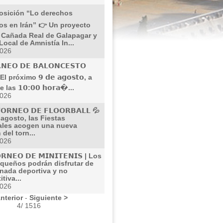
osición “Lo derechos
s en Irán” 👉 Un proyecto
S Cañada Real de Galapagar y
ocal de Amnistía In...
2026
𝗡𝗘𝗢 𝗗𝗘 𝗕𝗔𝗟𝗢𝗡𝗖𝗘𝗦𝗧𝗢
 El próximo 𝟵 𝗱𝗲 𝗮𝗴𝗼𝘀𝘁𝗼, a
e las 𝟭𝟬:𝟬𝟬 𝗵𝗼𝗿𝗮�...
2026
𝗢𝗥𝗡𝗘𝗢 𝗗𝗘 𝗙𝗟𝗢𝗢𝗥𝗕𝗔𝗟𝗟 💦
 agosto, las Fiestas
ales acogen una nueva
 del torn...
2026
𝗥𝗡𝗘𝗢 𝗗𝗘 𝗠𝗜𝗡𝗜𝗧𝗘𝗡𝗜𝗦 | Los
queños podrán disfrutar de
rnada deportiva y no
tiva...
2026
nterior
-
Siguiente >
4/ 1516