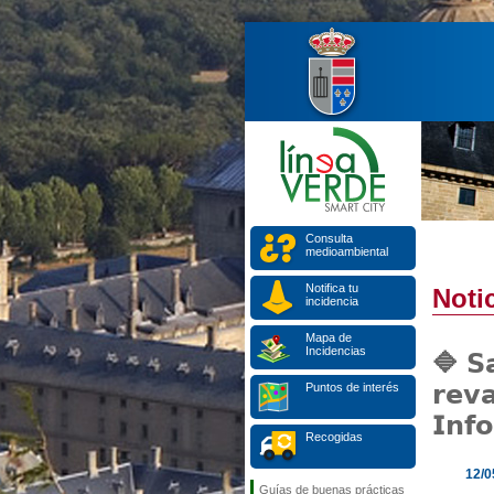
Consulta
medioambiental
Notifica tu
Notic
incidencia
Mapa de
Incidencias
🔷 𝗦𝗮
𝗿𝗲𝘃𝗮
Puntos de interés
𝗜𝗻𝗳𝗼
Recogidas
12/0
Guías de buenas prácticas