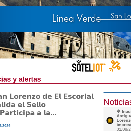
ias y alertas
𝗻 𝗟𝗼𝗿𝗲𝗻𝘇𝗼 𝗱𝗲 𝗘𝗹 𝗘𝘀𝗰𝗼𝗿𝗶𝗮𝗹
Noticia
𝗹𝗶𝗱𝗮 𝗲𝗹 𝗦𝗲𝗹𝗹𝗼
𝗣𝗮𝗿𝘁𝗶𝗰𝗶𝗽𝗮 𝗮 𝗹𝗮...
🔷 Inau
Antigu
Lorenzo
impresc
5/2026
01/08/