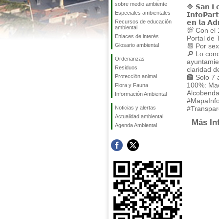
sobre medio ambiente
🔷 𝗦𝗮𝗻 𝗟𝗼
Especiales ambientales
𝗜𝗻𝗳𝗼𝗣𝗮𝗿
Recursos de educación
𝗲𝗻 𝗹𝗮 𝗔𝗱
ambiental
💯 Con el 
Enlaces de interés
Portal de 
Glosario ambiental
📆 Por sex
🔎 Lo con
Ordenanzas
ayuntamien
Residuos
claridad d
Protección animal
🏦 Solo 7
100%: Madr
Flora y Fauna
Alcobenda
Información Ambiental
#MapaInfo
Noticias y alertas
#Transpar
Actualidad ambiental
Más In
Agenda Ambiental