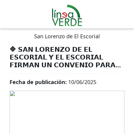
San Lorenzo de El Escorial
🔷 𝗦𝗔𝗡 𝗟𝗢𝗥𝗘𝗡𝗭𝗢 𝗗𝗘 𝗘𝗟
𝗘𝗦𝗖𝗢𝗥𝗜𝗔𝗟 𝗬 𝗘𝗟 𝗘𝗦𝗖𝗢𝗥𝗜𝗔𝗟
𝗙𝗜𝗥𝗠𝗔𝗡 𝗨𝗡 𝗖𝗢𝗡𝗩𝗘𝗡𝗜𝗢 𝗣𝗔𝗥𝗔...
Fecha de publicación:
10/06/2025