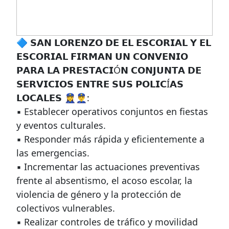
🔷 𝗦𝗔𝗡 𝗟𝗢𝗥𝗘𝗡𝗭𝗢 𝗗𝗘 𝗘𝗟 𝗘𝗦𝗖𝗢𝗥𝗜𝗔𝗟 𝗬 𝗘𝗟
𝗘𝗦𝗖𝗢𝗥𝗜𝗔𝗟 𝗙𝗜𝗥𝗠𝗔𝗡 𝗨𝗡 𝗖𝗢𝗡𝗩𝗘𝗡𝗜𝗢
𝗣𝗔𝗥𝗔 𝗟𝗔 𝗣𝗥𝗘𝗦𝗧𝗔𝗖𝗜Ó𝗡 𝗖𝗢𝗡𝗝𝗨𝗡𝗧𝗔 𝗗𝗘
𝗦𝗘𝗥𝗩𝗜𝗖𝗜𝗢𝗦 𝗘𝗡𝗧𝗥𝗘 𝗦𝗨𝗦 𝗣𝗢𝗟𝗜𝗖Í𝗔𝗦
𝗟𝗢𝗖𝗔𝗟𝗘𝗦 👮‍♀️👮‍♂️:
▪️ Establecer operativos conjuntos en fiestas
y eventos culturales.
▪️ Responder más rápida y eficientemente a
las emergencias.
▪️ Incrementar las actuaciones preventivas
frente al absentismo, el acoso escolar, la
violencia de género y la protección de
colectivos vulnerables.
▪️ Realizar controles de tráfico y movilidad